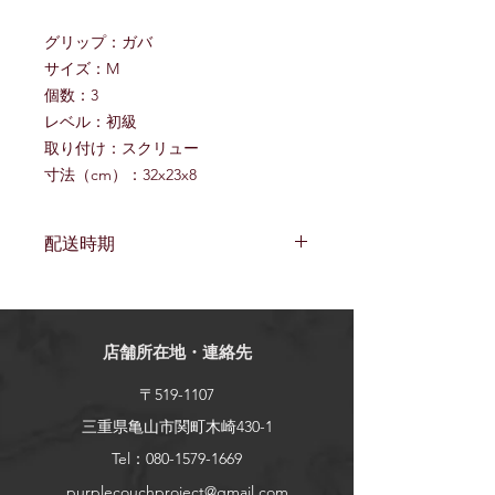
グリップ：ガバ
サイズ：M
個数：3
レベル：初級
取り付け：スクリュー
寸法（cm）：32x23x8
配送時期
受注生産のため、ご注文からお手
元に届くまでに二ヶ月ほどの猶予
をいただくことをご了承くださ
店舗所在地・連絡先
い。
この度の
注文締め切りは11月13日
〒519-1107
です。配送は1月中旬を予定してお
ります。
三重県亀山市関町木崎430-1
次の注文締め切りは
1月13日
、配送
Tel：080-1579-1669
は
3月中旬
を予定しております。
purplecouchproject@gmail.com