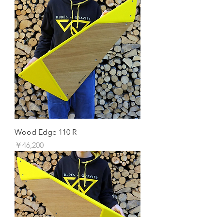
Wood Edge 110 R
価格
￥46,200