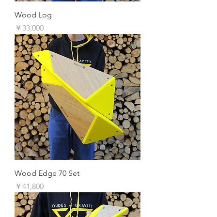
Wood Log
価格
￥33,000
Wood Edge 70 Set
価格
￥41,800