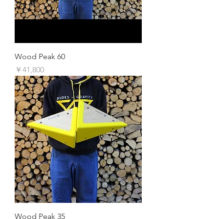
Wood Peak 60
価格
￥41,800
Wood Peak 35