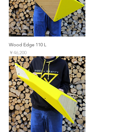
Wood Edge 110 L
価格
￥46,200