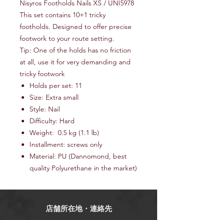
Nisyros Footholds Nails XS / UNI5978
This set contains 10+1 tricky
footholds. Designed to offer precise
footwork to your route setting.
Tip: One of the holds has no friction
at all, use it for very demanding and
tricky footwork
Holds per set: 11
Size: Extra small
Style: Nail
Difficulty: Hard
Weight: 0.5 kg (1.1 lb)
Installment: screws only
Material: PU (Dannomond, best
quality Polyurethane in the market)
店舗所在地・連絡先