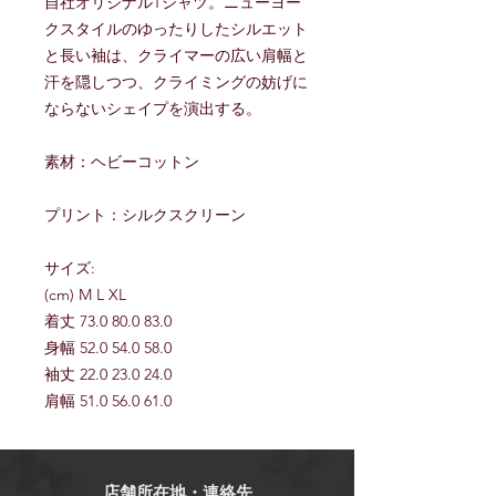
自社オリジナルTシャツ。ニューヨー
クスタイルのゆったりしたシルエット
と長い袖は、クライマーの広い肩幅と
汗を隠しつつ、クライミングの妨げに
ならないシェイプを演出する。
素材：ヘビーコットン
プリント：シルクスクリーン
サイズ:
(cm) M L XL
着丈 73.0 80.0 83.0
身幅 52.0 54.0 58.0
袖丈 22.0 23.0 24.0
肩幅 51.0 56.0 61.0
店舗所在地・連絡先