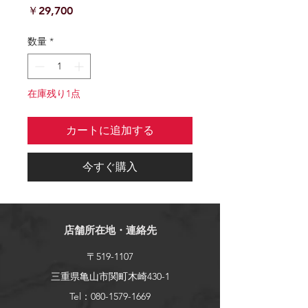
価
￥29,700
格
数量
*
在庫残り1点
カートに追加する
今すぐ購入
店舗所在地・連絡先
〒519-1107
三重県亀山市関町木崎430-1
Tel：080-1579-1669