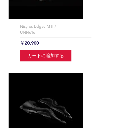
Nisyros Edges M II /
UNI4616
価格
￥20,900
カートに追加する