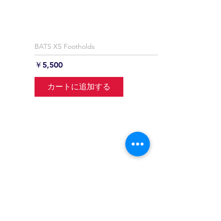
BATS XS Footholds
価格
￥5,500
カートに追加する