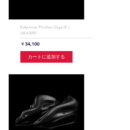
Kalymnos Pinches Giga III /
UKA5997
価格
￥34,100
カートに追加する