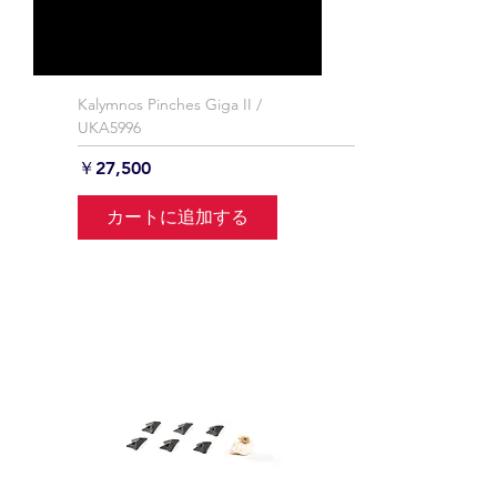
Kalymnos Pinches Giga II /
UKA5996
価格
￥27,500
カートに追加する