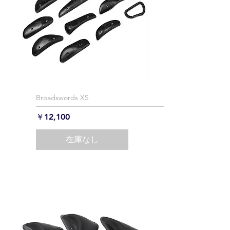
Broadswords XS
価格
￥12,100
在庫なし