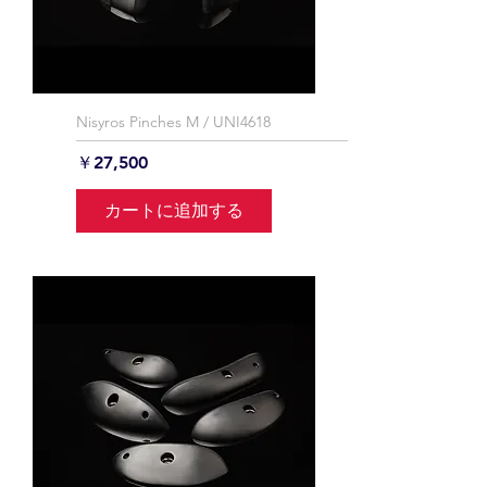
Nisyros Pinches M / UNI4618
価格
￥27,500
カートに追加する