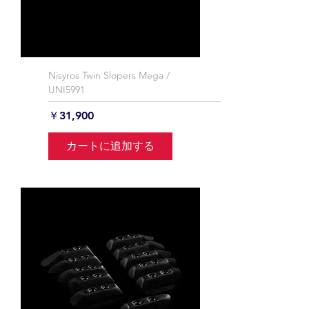
Nisyros Twin Slopers Mega /
UNI5991
価格
￥31,900
カートに追加する