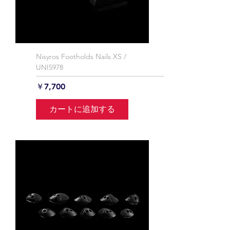
Nisyros Footholds Nails XS /
UNI5978
価格
￥7,700
カートに追加する