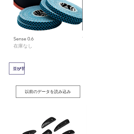
Sense 0.6
TACO Kit
在庫なし
価格
￥1,870
以前のデータを読み込み