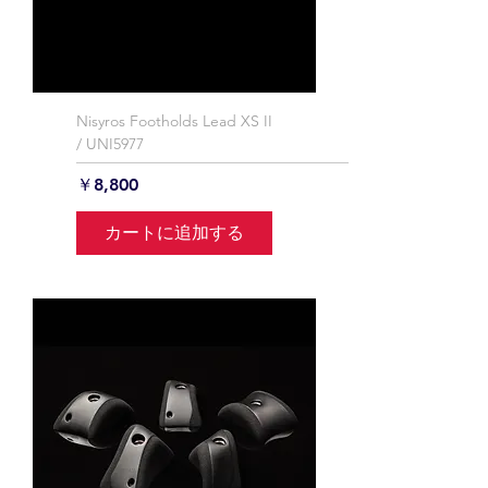
Nisyros Footholds Lead XS II
/ UNI5977
価格
￥8,800
カートに追加する